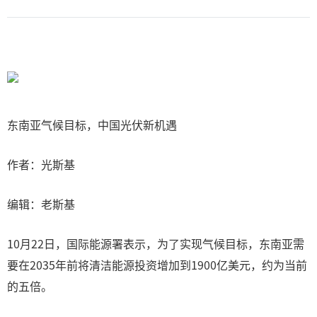
东南亚气候目标，中国光伏新机遇
作者：光斯基
编辑：老斯基
10月22日，国际能源署表示，为了实现气候目标，东南亚需
要在2035年前将清洁能源投资增加到1900亿美元，约为当前
的五倍。