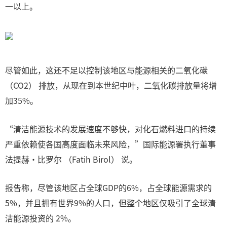
一以上。
尽管如此，这还不足以控制该地区与能源相关的二氧化碳
（CO2） 排放，从现在到本世纪中叶，二氧化碳排放量将增
加35%。
“清洁能源技术的发展速度不够快，对化石燃料进口的持续
严重依赖使各国高度面临未来风险，”国际能源署执行董事
法提赫·比罗尔 （Fatih Birol） 说。
报告称，尽管该地区占全球GDP的6%，占全球能源需求的
5%，并且拥有世界9%的人口，但整个地区仅吸引了全球清
洁能源投资的 2%。