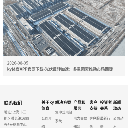
2026-08-05
ky体育APP官网下载-光伏反转加速：多重因素推动市场回暖
联系我们
关于ky
解决方案
产品和
客户
投资者
新闻
体育
服务
支持
关系
动态
地址: 上海市三
集中式电站
能区凝长路1688
公司介
电力交易
客户服
最新行
公司动
系统
弄6号能源中心
绍
储能
务
情
态