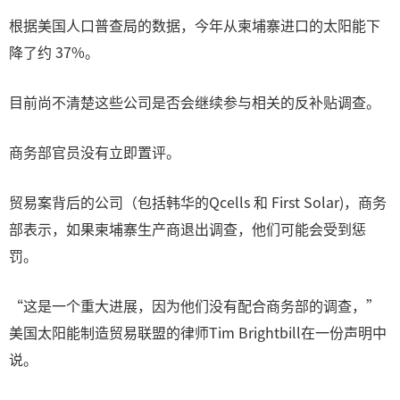
根据美国人口普查局的数据，今年从柬埔寨进口的太阳能下
降了约 37%。
目前尚不清楚这些公司是否会继续参与相关的反补贴调查。
商务部官员没有立即置评。
贸易案背后的公司（包括韩华的Qcells 和 First Solar)，商务
部表示，如果柬埔寨生产商退出调查，他们可能会受到惩
罚。
“这是一个重大进展，因为他们没有配合商务部的调查，”
美国太阳能制造贸易联盟的律师Tim Brightbill在一份声明中
说。