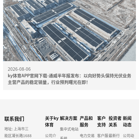
2026-08-06
ky体育APP官网下载-通威半年报发布：以向好势头保持光伏业务
主营产品的稳定销量，行业预判曙光在即！
联系我们
关于ky
解决方案
产品和
客户
投资者
新闻
体育
服务
支持
关系
动态
地址: 上海市三
集中式电站
能区凝长路1688
公司介
电力交易
客户服
最新行
公司动
系统