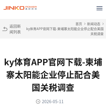
首页
新闻动态
返回新
ky体育APP官网下载-柬埔寨太阳能企业停止配合美国
闻列表
关税调查
ky体育APP官网下载-柬埔
寨太阳能企业停止配合美
国关税调查
2026-05-11