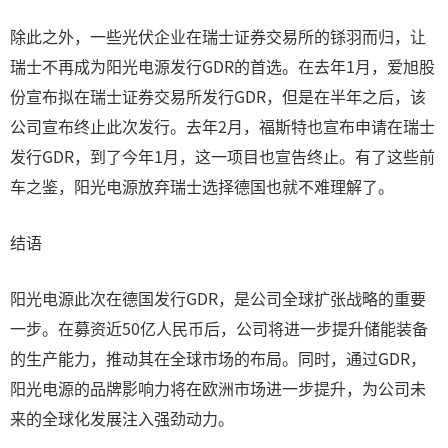
除此之外，一些光伏企业在瑞士证券交易所的铩羽而归，让
瑞士不再成为阳光电源发行GDR的首选。在去年1月，爱旭股
份宣布拟在瑞士证券交易所发行GDR，但是在半年之后，该
公司宣布终止此次发行。去年2月，福斯特也宣布申请在瑞士
发行GDR，到了今年1月，这一项目也宣告终止。有了这些前
车之鉴，阳光电源放弃瑞士选择德国也就不难理解了。
结语
阳光电源此次在德国发行GDR，是公司全球扩张战略的重要
一步。在募资近50亿人民币后，公司将进一步提升储能装备
的生产能力，推动其在全球市场的布局。同时，通过GDR，
阳光电源的品牌影响力将在欧洲市场进一步提升，为公司未
来的全球化发展注入强劲动力。