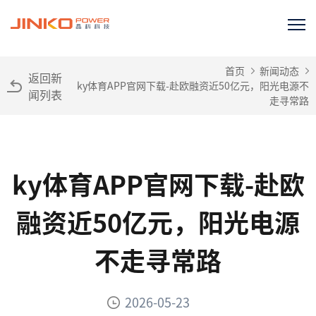
首页
新闻动态
返回新
ky体育APP官网下载-赴欧融资近50亿元，阳光电源不
闻列表
走寻常路
ky体育APP官网下载-赴欧
融资近50亿元，阳光电源
不走寻常路
2026-05-23