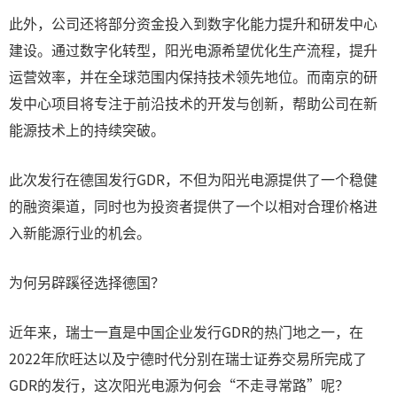
此外，公司还将部分资金投入到数字化能力提升和研发中心
建设。通过数字化转型，阳光电源希望优化生产流程，提升
运营效率，并在全球范围内保持技术领先地位。而南京的研
发中心项目将专注于前沿技术的开发与创新，帮助公司在新
能源技术上的持续突破。
此次发行在德国发行GDR，不但为阳光电源提供了一个稳健
的融资渠道，同时也为投资者提供了一个以相对合理价格进
入新能源行业的机会。
为何另辟蹊径选择德国？
近年来，瑞士一直是中国企业发行GDR的热门地之一，在
2022年欣旺达以及宁德时代分别在瑞士证券交易所完成了
GDR的发行，这次阳光电源为何会“不走寻常路”呢？