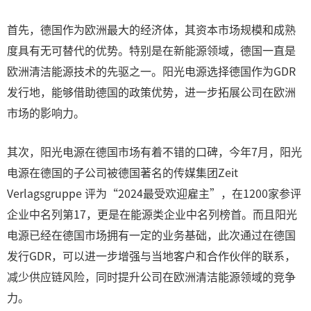
首先，德国作为欧洲最大的经济体，其资本市场规模和成熟
度具有无可替代的优势。特别是在新能源领域，德国一直是
欧洲清洁能源技术的先驱之一。阳光电源选择德国作为GDR
发行地，能够借助德国的政策优势，进一步拓展公司在欧洲
市场的影响力。
其次，阳光电源在德国市场有着不错的口碑，今年7月，阳光
电源在德国的子公司被德国著名的传媒集团Zeit
Verlagsgruppe 评为“2024最受欢迎雇主”，在1200家参评
企业中名列第17，更是在能源类企业中名列榜首。而且阳光
电源已经在德国市场拥有一定的业务基础，此次通过在德国
发行GDR，可以进一步增强与当地客户和合作伙伴的联系，
减少供应链风险，同时提升公司在欧洲清洁能源领域的竞争
力。