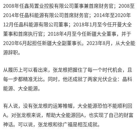
2008年任鑫苑置业控股有限公司董事兼首席财务官；2008至
2014年任晶科能源有限公司首席财务官；2014年至2020年
12月任晶科能源有限公司董事；2018年1月至今任开曼大全
董事和首席执行官；2018年4月至今任新疆大全董事，并于
2020年6月起担任新疆大全副董事长。2023年8月，从大全能
源辞职。
从履历上可以看出来，张龙根把握住了每一个时代机会，且
每一步都精准无比。同时，他还成就了两家光伏企业：晶科
能源、大全能源。
有人说，没有张龙根的运筹帷幄，大全能源恐怕不能顺利回
A。对张龙根来说，帮助大全能源回A，也实现了自己的财富
神话。可以说，张龙根和徐广福是相互成就。