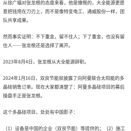
从徐广福对张龙根的态度来看，他是慷慨的，大全能源更愿
意把钱用在刀刃上，而不是像特变电工、通威股份一样，团
队共享成果。
然而事实证明：不下重金，留不住人；下了重金，也没有留
住人——张龙根还是选择了离开。
2023年8月4日，张龙根从大全能源辞职。
2024年1月16日，双良节能就披露了向阿曼联合太阳能的多
晶硅销售订单。现在大家都清楚了：阿曼多晶硅项目的幕后
操盘手正是张龙根。
这个多晶硅项目，处处有中国影子：
（1）设备是中国的企业（双良节能）等提供的；（2）施工