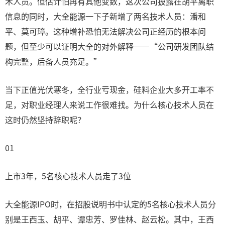
术人员。但估计怕再有其他变数，这次公司披露在胡平离职
信息的同时，大全能源一下子新增了两名技术人员：潘和
平、莫可璋。这种增补恐怕无法解决公司正经历的根本问
题，但至少可以证明大全的对外解释——“公司研发团队结
构完整，后备人员充足。”
当下正值光伏寒冬，全行业亏现金，硅料企业大多开工率不
足，对职业经理人来说工作很难找。为什么核心技术人员在
这时仍然坚持辞职呢？
01
上市3年，5名核心技术人员走了3位
大全能源IPO时，在招股说明书中认定的5名核心技术人员分
别是王西玉、胡平、谭忠芳、罗佳林、赵云松。其中，王西