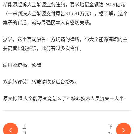
新能源起诉大全能源业务违约，要求赔偿金额达19.59亿元
（一审判决大全能源支付原告315.81万元）。据了解，这个
案子的背后，就与周强民本人有密切关系。
据说，这个官司原告一方聘请的律所，与大全能源离职的主
要高管比较熟识，此前有过多次合作。
编审及统稿：侦碳
欢迎转评赞！转载请联系后台授权。
原文标题:大全能源究竟怎么了？核心技术人员流失一大半！
上一篇
下一篇
赴欧融资近50亿元，阳光电源不走寻常路-ky体育APP官网下载
?明日上会！海博思创IPO能否成功？-ky体育APP官网下载