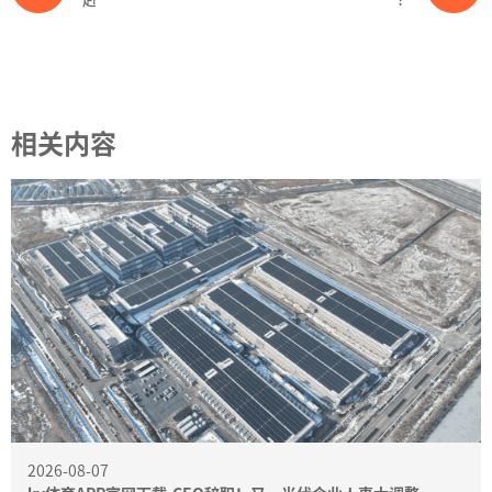
相关内容
2026-08-07