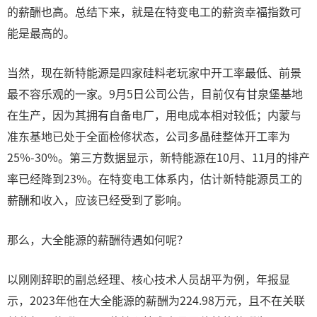
的薪酬也高。总结下来，就是在特变电工的薪资幸福指数可
能是最高的。
当然，现在新特能源是四家硅料老玩家中开工率最低、前景
最不容乐观的一家。9月5日公司公告，目前仅有甘泉堡基地
在生产，因为其拥有自备电厂，用电成本相对较低；内蒙与
准东基地已处于全面检修状态，公司多晶硅整体开工率为
25%-30%。第三方数据显示，新特能源在10月、11月的排产
率已经降到23%。在特变电工体系内，估计新特能源员工的
薪酬和收入，应该已经受到了影响。
那么，大全能源的薪酬待遇如何呢？
以刚刚辞职的副总经理、核心技术人员胡平为例，年报显
示，2023年他在大全能源的薪酬为224.98万元，且不在关联