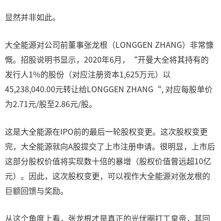
显然并非如此。
大全能源对公司前董事张龙根（LONGGEN ZHANG）非常慷
慨。招股说明书显示，2020年6月，“开曼大全将其持有的
发行人1%的股份（对应注册资本1,625万元）以
45,238,040.00元转让给LONGGEN ZHANG“, 对应每股单价
为2.71元/股至2.86元/股。
这是大全能源在IPO前的最后一轮股权变更。这次股权变更
完，大全能源就向A股提交了上市注册申请。很明显，上市后
这部分股权价值将实现数十倍的暴增（股权价值曾远超10亿
元）。因此，这次股权变更，可以视作大全能源对张龙根的
巨额回馈与奖励。
从这个角度上看，张龙根才是真正的光伏圈打工皇帝，其回