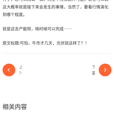
这大概率就是接下来会发生的事情，当然了，要看行情演化
到哪个程度。
就是这去产能呀，啥时候可以完成……
原文标题:可怕，牛市才几天，光伏就这样了？！
上一篇
下一篇
?明日上会！海博思创IPO能否成功？-ky体育APP官网下载
募资48.8亿，光储龙头阳光电源拟赴德上市-ky体育APP官网下载
相关内容