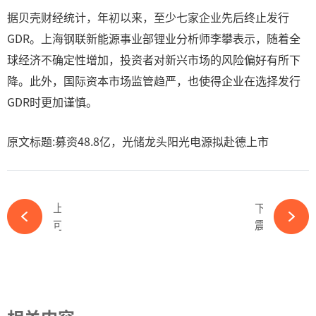
据贝壳财经统计，年初以来，至少七家企业先后终止发行
GDR。上海钢联新能源事业部锂业分析师李攀表示，随着全
球经济不确定性增加，投资者对新兴市场的风险偏好有所下
降。此外，国际资本市场监管趋严，也使得企业在选择发行
GDR时更加谨慎。
原文标题:募资48.8亿，光储龙头阳光电源拟赴德上市
上一篇
下一篇
可怕，牛市才几天，光伏就这样了？！-ky体育APP官网下载
震惊！又一光伏企业IPO被终止注册-ky体育APP官网下载