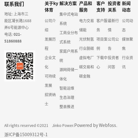
联系我们
关于ky
解决方案
产品和
客户
投资者
新闻
体育
服务
支持
关系
动态
地址: 上海市三
集中式电站
能区凝长路1688
公司介
电力交易
客户服
最新行
公司动
系统
弄6号能源中心
绍
储能
务
情
态
工商业分布
电话:
021-
发展历
光伏制氢
项目案
公司公
媒体聚
51860888
式系统
程
行业脱碳
例
告
焦
家庭户用系
企业文
虚拟电厂
下载中
投资者
行业资
统
化
碳交易和
心
问答
讯
源网荷储一
可持续
碳金融
体化
发展
智能运维
招贤纳
生态治理
士
整县推进
Powered by Webfoss
All rights reserved ©2021 Jinko Power.
.
浙ICP备15009312号-1