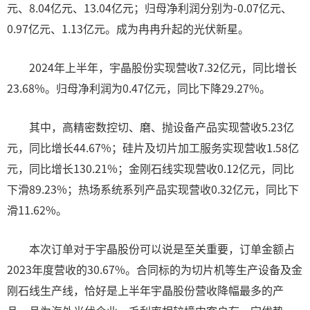
元、8.04亿元、13.04亿元；归母净利润分别为-0.07亿元、
0.97亿元、1.13亿元。成为冉冉升起的光伏新星。
2024年上半年，宇晶股份实现营收7.32亿元，同比增长
23.68%。归母净利润为0.47亿元，同比下降29.27%。
其中，高精密数控切、磨、抛设备产品实现营收5.23亿
元，同比增长44.67%；硅片及切片加工服务实现营收1.58亿
元，同比增长130.21%；金刚石线实现营收0.12亿元，同比
下滑89.23%；热场系统系列产品实现营收0.32亿元，同比下
滑11.62%。
本次订单对于宇晶股份可以说是至关重要，订单金额占
2023年度营收的30.67%。合同标的为切片机等生产设备及金
刚石线生产线，恰好是上半年宇晶股份营收降幅最多的产