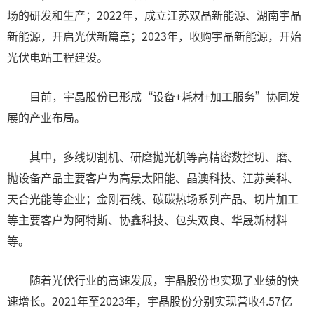
场的研发和生产；2022年，成立江苏双晶新能源、湖南宇晶
新能源，开启光伏新篇章；2023年，收购宇晶新能源，开始
光伏电站工程建设。
目前，宇晶股份已形成“设备+耗材+加工服务”协同发
展的产业布局。
其中，多线切割机、研磨抛光机等高精密数控切、磨、
抛设备产品主要客户为高景太阳能、晶澳科技、江苏美科、
天合光能等企业；金刚石线、碳碳热场系列产品、切片加工
等主要客户为阿特斯、协鑫科技、包头双良、华晟新材料
等。
随着光伏行业的高速发展，宇晶股份也实现了业绩的快
速增长。2021年至2023年，宇晶股份分别实现营收4.57亿