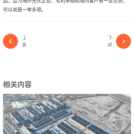
品，且为海外光伏企业，毛利率相较境内客户有一定优势，
可以说是一举多得。
上一篇
下一篇
剧透！菲律宾太阳能和储能联盟创始人兼主席「确认出席」2024中国国际光储大会-ky体育APP官网下载
终止IPO！又一光伏企业上市生变-ky体育APP官网下载
相关内容