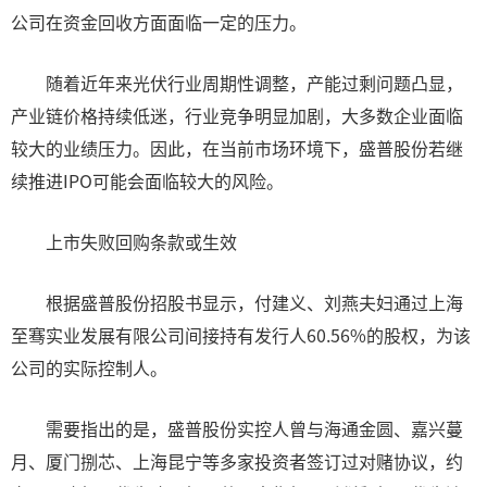
公司在资金回收方面面临一定的压力。
随着近年来光伏行业周期性调整，产能过剩问题凸显，
产业链价格持续低迷，行业竞争明显加剧，大多数企业面临
较大的业绩压力。因此，在当前市场环境下，盛普股份若继
续推进IPO可能会面临较大的风险。
上市失败回购条款或生效
根据盛普股份招股书显示，付建义、刘燕夫妇通过上海
至骞实业发展有限公司间接持有发行人60.56%的股权，为该
公司的实际控制人。
需要指出的是，盛普股份实控人曾与海通金圆、嘉兴蔓
月、厦门捌芯、上海昆宁等多家投资者签订过对赌协议，约