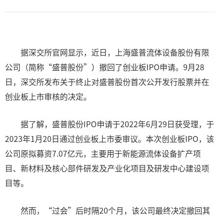
据深交所官网显示，近日，上海盛普流体设备股份有限
公司（简称“盛普股份”）撤回了创业板IPO申请。9月28
日，深交所发布关于终止对盛普股份首次公开发行股票并在
创业板上市审核的决定。
据了解，盛普股份IPO申请于2022年6月29日获受理，于
2023年1月20日通过创业板上市委审议。本次创业板IPO，该
公司原拟募资7.07亿元，主要用于新能源流体设备扩产项
目、新材料及核心部件研发及产业化项目及研发中心建设项
目等。
然而，“过会”后时隔20个月，该公司最终决定撤回其