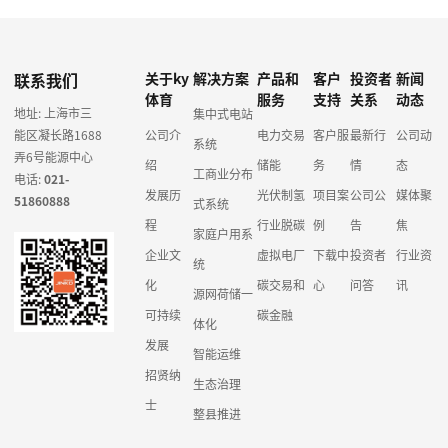
联系我们
关于ky
解决方案
产品和
客户
投资者
新闻
体育
服务
支持
关系
动态
地址: 上海市三
集中式电站
能区凝长路1688
公司介
电力交易
客户服
最新行
公司动
系统
弄6号能源中心
绍
储能
务
情
态
工商业分布
电话:
021-
发展历
光伏制氢
项目案
公司公
媒体聚
51860888
式系统
程
行业脱碳
例
告
焦
家庭户用系
企业文
虚拟电厂
下载中
投资者
行业资
统
化
碳交易和
心
问答
讯
源网荷储一
可持续
碳金融
体化
发展
智能运维
招贤纳
生态治理
士
整县推进