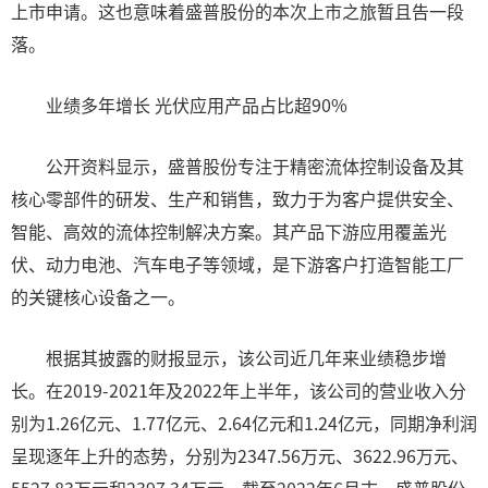
上市申请。这也意味着盛普股份的本次上市之旅暂且告一段
落。
业绩多年增长 光伏应用产品占比超90%
公开资料显示，盛普股份专注于精密流体控制设备及其
核心零部件的研发、生产和销售，致力于为客户提供安全、
智能、高效的流体控制解决方案。其产品下游应用覆盖光
伏、动力电池、汽车电子等领域，是下游客户打造智能工厂
的关键核心设备之一。
根据其披露的财报显示，该公司近几年来业绩稳步增
长。在2019-2021年及2022年上半年，该公司的营业收入分
别为1.26亿元、1.77亿元、2.64亿元和1.24亿元，同期净利润
呈现逐年上升的态势，分别为2347.56万元、3622.96万元、