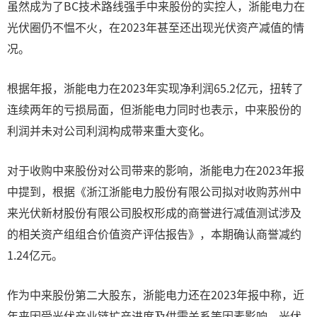
虽然成为了BC技术路线强手中来股份的实控人，浙能电力在
光伏圈仍不愠不火，在2023年甚至还出现光伏资产减值的情
况。
根据年报，浙能电力在2023年实现净利润65.2亿元，扭转了
连续两年的亏损局面，但浙能电力同时也表示，中来股份的
利润并未对公司利润构成带来重大变化。
对于收购中来股份对公司带来的影响，浙能电力在2023年报
中提到，根据《浙江浙能电力股份有限公司拟对收购苏州中
来光伏新材股份有限公司股权形成的商誉进行减值测试涉及
的相关资产组组合价值资产评估报告》，本期确认商誉减约
1.24亿元。
作为中来股份第二大股东，浙能电力还在2023年报中称，近
年来因受光伏产业链扩产进度及供需关系等因素影响，光伏