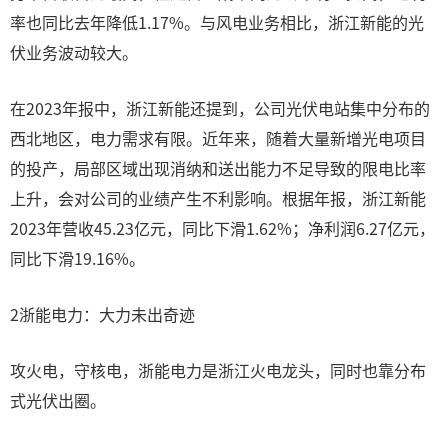
率也同比去年降低1.17%。与风电业务相比，浙江新能的光
伏业务波动较大。
在2023年报中，浙江新能还提到，公司光伏电站集中分布的
西北地区，电力需求有限。近年来，随着大量新增光电项目
的投产，局部区域出现消纳和送出能力不足导致的限电比率
上升，会对公司的业绩产生不利影响。根据年报，浙江新能
2023年营收45.23亿元，同比下滑1.62%；净利润6.27亿元，
同比下滑19.16%。
2浙能电力：大力未出奇迹
攻火电，守核电，浙能电力是浙江火电龙头，同时也靠分布
式光伏出圈。