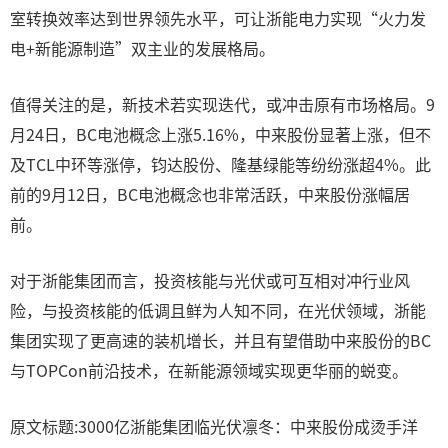
室转换效率达到世界领先水平，可让浙能电力实现“火力发
电+新能源制造”双主业的发展格局。
值得关注的是，新技术若实现迭代，或冲击原有市场格局。9
月24日，BC电池概念上涨5.16%，中来股份显著上涨，但不
及TCL中环等涨停，钧达股份、隆基绿能等纷纷涨超4%。此
前的9月12日，BC电池概念也非常活跃，中来股份涨幅居
前。
对于浙能集团而言，投资核能与光伏或可互相对冲行业风
险，与投资核能的低调且鲜为人知不同，在光伏领域，浙能
集团实现了更高速的装机增长，并且有望借助中来股份的BC
与TOPCon前沿技术，在新能源领域实现更华丽的蜕变。
原文标题:3000亿浙能集团临光伏凛冬：中来股份成烫手洋