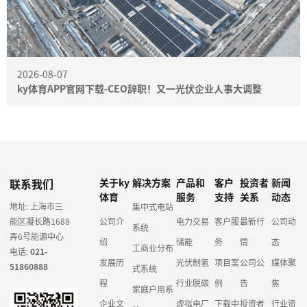
2026-08-07
ky体育APP官网下载-CEO辞职！又一光伏企业人事大调整
联系我们
关于ky
解决方案
产品和
客户
投资者
新闻
体育
服务
支持
关系
动态
地址: 上海市三
集中式电站
能区凝长路1688
公司介
电力交易
客户服
最新行
公司动
系统
弄6号能源中心
绍
储能
务
情
态
工商业分布
电话:
021-
发展历
光伏制氢
项目案
公司公
媒体聚
51860888
式系统
程
行业脱碳
例
告
焦
家庭户用系
企业文
虚拟电厂
下载中
投资者
行业资