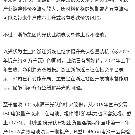
产业链整体价格波动较大，原材料价格的短期或者异常波动
可能会带来生产成本上升或者存货跌价等风险。
不过，浙能集团的光伏业绩表现总体上瑕不遮瑜。
以光伏为主业的浙江新能在继续提升光伏容量装机（较2023
年提升约30万千瓦）的同时，业绩已有所好转，2024年上半
年营收、净利润双双增长。浙江新能近日还在投资平台表
示，公司已有储能布局，主要是在浙江地区开发抽水蓄能项
目。储能的补齐有望缓解弃光的问题。
至于营收100%来源于光伏的中来股份，从2019年宣布实现
IBC电池量产以来，在电池、组件领域的实力也不容忽视。截
止2023年，中来股份光伏背板出货量连续两年全球第一，年
产16GW高效电池项目一期投产，N型TOPCon电池产品实验