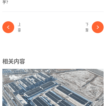
芋？
上一篇
下一篇
豪砸超10亿！又一光伏企业投建大储项目-ky体育APP官网下载
聚焦日本市场！迈贝特携高新光伏系统亮相东京PV EXPO-ky体育APP官网下载
相关内容