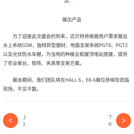
展出产品
为了迎接此次盛会的到来，迈贝特将根据用户需求展出
水上系统G5M，独特异型钢材，地面支架系统PGT8、PGT2
以及光伏防水车棚，为当地的种植业和屋顶电站搭建，提供
了农业架台、矩阵、夹具等支架方案。
展会期间，我们团队将在HALL 6，E8-6展位恭候您莅临
现场，不见不散。
上一篇
下一篇
3000亿浙能集团临光伏凛冬：中来股份成烫手洋芋？-ky体育APP官网下载
中来股份严正声明-ky体育APP官网下载