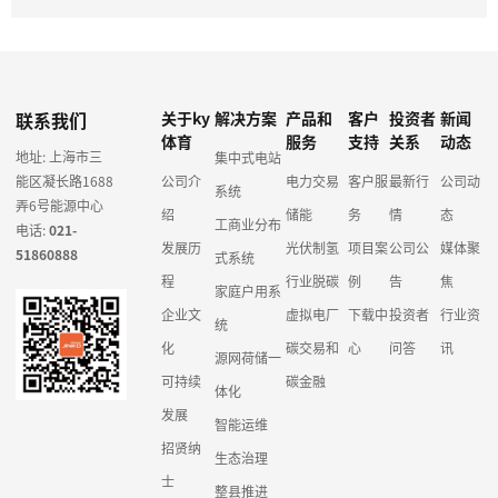
联系我们
关于ky
解决方案
产品和
客户
投资者
新闻
体育
服务
支持
关系
动态
地址: 上海市三
集中式电站
能区凝长路1688
公司介
电力交易
客户服
最新行
公司动
系统
弄6号能源中心
绍
储能
务
情
态
工商业分布
电话:
021-
发展历
光伏制氢
项目案
公司公
媒体聚
51860888
式系统
程
行业脱碳
例
告
焦
家庭户用系
企业文
虚拟电厂
下载中
投资者
行业资
统
化
碳交易和
心
问答
讯
源网荷储一
可持续
碳金融
体化
发展
智能运维
招贤纳
生态治理
士
整县推进