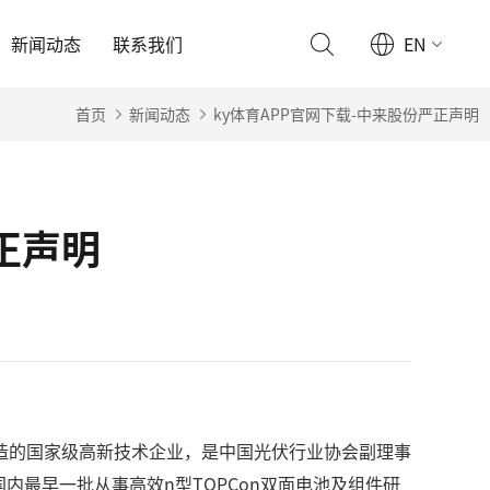
新闻动态
联系我们
EN
首页
新闻动态
ky体育APP官网下载-中来股份严正声明
正声明
造的国家级高新技术企业，是中国光伏行业协会副理事
内最早一批从事高效n型TOPCon双面电池及组件研