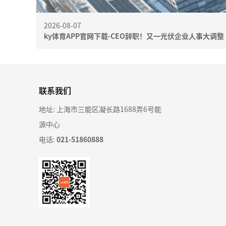
2026-08-07
ky体育APP官网下载-CEO辞职！又一光伏企业人事大调整
联系我们
地址: 上海市三能区凝长路1688弄6号能
源中心
电话:
021-51860888