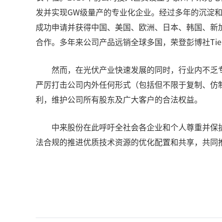
发并实现GW级量产的专业化企业。经过多年的沉淀
成功申请并获得中国、美国、欧洲、日本、韩国、新加
合作。多年来公司产品远销全球多国，荣登彭博社Ti
然而，在光伏产业快速发展的同时，行业内不乏
严厉打击公司内外任何形式（包括但不限于复制、仿
利，维护公司所有股东及广大客户的合法权益。
中来股份在此呼吁全社会各企业和个人尊重并保
法合规的推进优质技术资源的优化配置和共享，共同