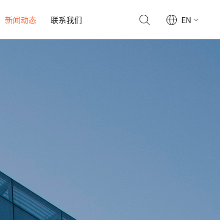
新闻动态
联系我们
EN