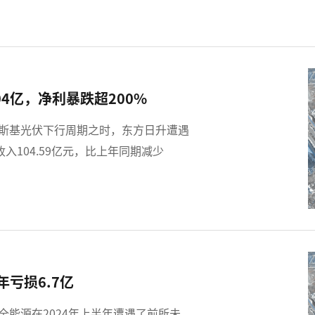
04亿，净利暴跌超200%
斯基光伏下行周期之时，东方日升遭遇
入104.59亿元，比上年同期减少
年亏损6.7亿
能源在2024年上半年遭遇了前所未