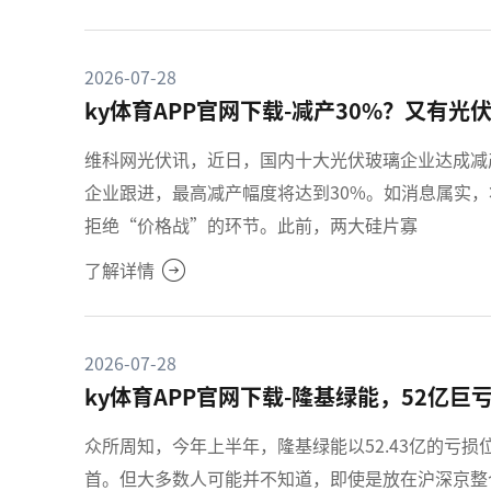
2026-07-28
ky体育APP官网下载-减产30%？又有
维科网光伏讯，近日，国内十大光伏玻璃企业达成减
企业跟进，最高减产幅度将达到30%。如消息属实
拒绝“价格战”的环节。此前，两大硅片寡
了解详情
2026-07-28
ky体育APP官网下载-隆基绿能，52亿巨
众所周知，今年上半年，隆基绿能以52.43亿的亏
首。但大多数人可能并不知道，即使是放在沪深京整个