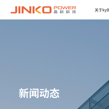
关于ky
新闻动态