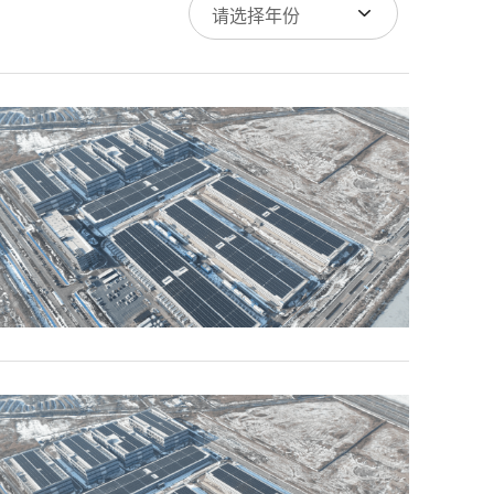
请选择年份