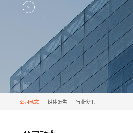
公司动态
媒体聚焦
行业资讯